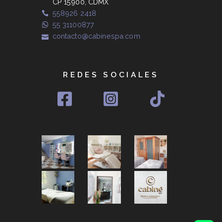
CP 15900, CDMX
558926 2418
55 31100877
contacto@cabinespa.com
REDES SOCIALES